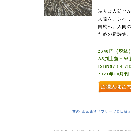
詩人は人間だ
大陸を、シベ
国境へ。人間
ための新詩集
2640円（税込
A5判上製・96
ISBN978-4-78
2021年10月刊
前の“四元康祐『フリーソロ日録』