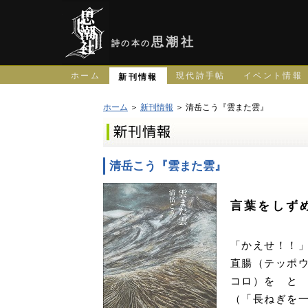
思潮社
詩の本の
ホーム
現代詩手帖
イベント情報
新刊情報
ホーム
＞
新刊情報
＞ 清岳こう『雲また雲』
清岳こう『雲また雲』
言葉をしず
「かえせ！！
直腸（テッポ
コロ）を と
（「長ねぎを