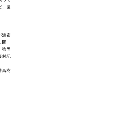
だ、世
が濃密
人間
、強固
藤村記
井昌樹