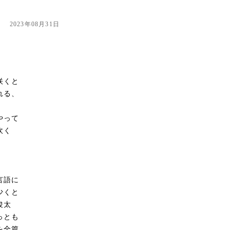
2023年08月31日
咲くと
れる、
やって
吹く
言語に
少くと
俊太
っとも
を全篇