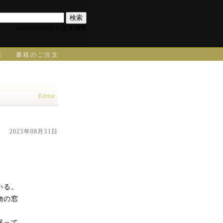
www.shichosha.co.jp を検索
覧
書籍のご注文
2023年08月31日
いる。
物の窓
眠って