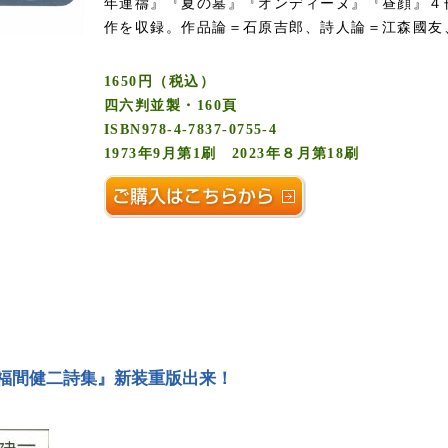
年連禱』『夏の墓』『オンディーヌ』『昼顔』４
作を収録。作品論＝石原吉郎、詩人論＝江森國友
1650円（税込）
四六判並製・160頁
ISBN978-4-7837-0755-4
1973年9月第1刷 2023年８月第18刷
福間健二詩集』新装重版出来！