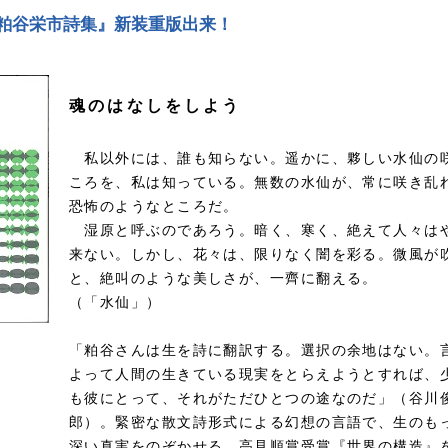
粕谷栄市詩集』新装重版出来！
魂のはなしをしよう
私以外には、誰も知らない。遥かに、夥しい水仙の
ころを、私は知っている。無数の水仙が、常に咲き乱
恐怖のようなところだ。
湿原と呼ぶのであろう。暗く、寒く、絶えて人々は
来ない。しかし、花々は、限りなく闇を彩る。微風が
と、絶叫のような美しさが、一齊に翻える。
（「水仙」）
「粕谷さんは生を詩に翻訳する。選択の余地はない。
よって人間の生きている現実をとらえようとすれば、
も彼にとって、それがただひとつの途なのだ」（谷川
郎）。緊密な散文詩形式による幻想の言語で、生のも
深い真実をのぞかせる、高見順賞受賞『世界の構造』