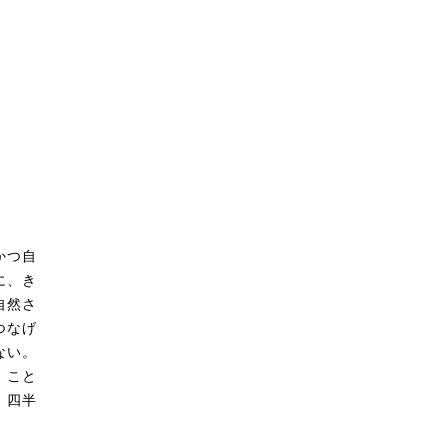
かつ自
に、き
自然さ
つなげ
ない。
、こと
、四半