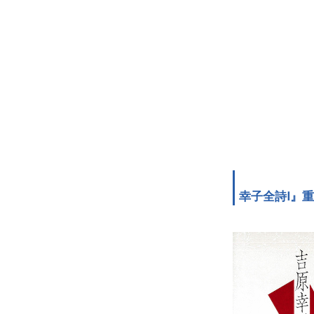
幸子全詩Ⅰ』