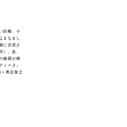
い距離、そ
なまなまし
離に吉原さ
郎）。血、
の修羅が燃
ディーヌ』
幀＝奥定泰之