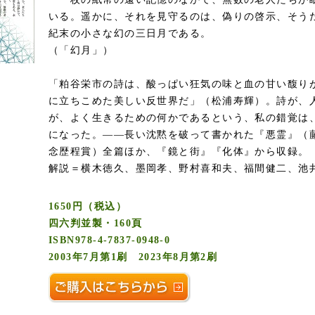
いる。遥かに、それを見守るのは、偽りの啓示、そう
紀末の小さな幻の三日月である。
（「幻月」）
「粕谷栄市の詩は、酸っぱい狂気の味と血の甘い馥り
に立ちこめた美しい反世界だ」（松浦寿輝）。詩が、
が、よく生きるための何かであるという、私の錯覚は
になった。――長い沈黙を破って書かれた『悪霊』（
念歴程賞）全篇ほか、『鏡と街』『化体』から収録。
解説＝横木徳久、墨岡孝、野村喜和夫、福間健二、池
1650円（税込）
四六判並製・160頁
ISBN978-4-7837-0948-0
2003年7月第1刷 2023年8月第2刷