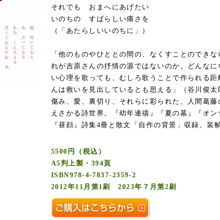
それでも おまへにあげたい
いのちの すばらしい痛さを
（「あたらしいいのちに」）
「他のものやひととの間の、なくすことのできな
れが吉原さんの抒情の源ではないのか。どんなに
い心理を歌っても、むしろ歌うことで作られる距
んは救いを見出しているとも思える」（谷川俊太
傷み、愛、裏切り、それらに彩られた、人間葛藤
えさかる詩世界。『幼年連禱』『夏の墓』『オン
『昼顔』詩集4冊と散文「自作の背景」収録。装
5500円（税込）
A5判上製・394頁
ISBN978-4-7837-2359-2
2012年11月第1刷 2023年７月第2刷