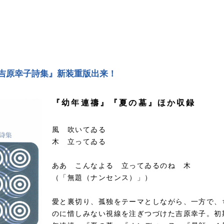
吉原幸子詩集』新装重版出来！
『幼年連禱』『夏の墓』ほか収録
風 吹いてゐる
木 立ってゐる
ああ こんなよる 立ってゐるのね 木
（「無題（ナンセンス）」）
愛と裏切り、孤独をテーマとしながら、一方で、
のに惜しみない視線を注ぎつづけた吉原幸子。初