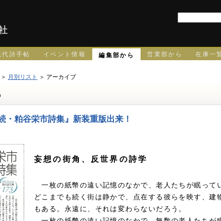
社
現代詩手帖
イベント情報
営業部から
在庫一
編集部から
＞
月別リスト
＞ アーカイブ
続・粕谷栄市詩集』新装重版出来！
妄想の街角、反世界の詩学
一枚の紙幣の遠い記憶のなかで、老人たちが眠って
どこまでも続く街は静かで、点在する彼らを映す、建
もある。永遠に、それは変わらないだろう。
一枚の紙幣の遠い記憶のなかで、無数の老人たちが