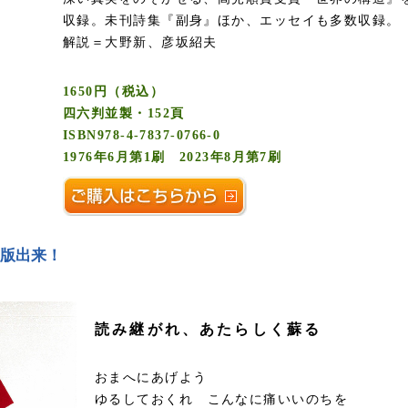
収録。未刊詩集『副身』ほか、エッセイも多数収録。
解説＝大野新、彦坂紹夫
1650円（税込）
四六判並製・152頁
ISBN978-4-7837-0766-0
1976年6月第1刷 2023年8月第7刷
重版出来！
読み継がれ、あたらしく蘇る
おまへにあげよう
ゆるしておくれ こんなに痛いいのちを