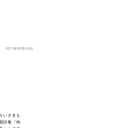
2023年08月04日
ちいさきも
期詩集『幼