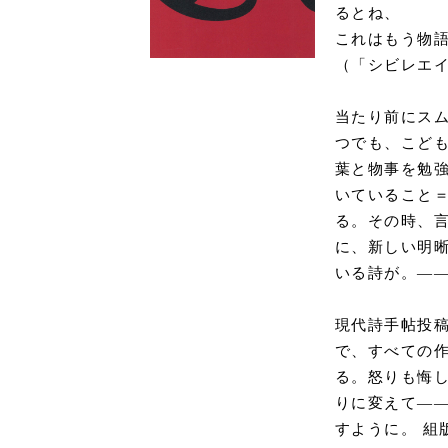
るとね、
これはもう物
（「シビレエ
当たり前にス
つでも、こど
葉と物事を勉
いていること
る。その時、
に、新しい明
いる詩が。―
現代詩手帖投
で、すべての
る。怒りも悔
りに変えて―
すように。 組