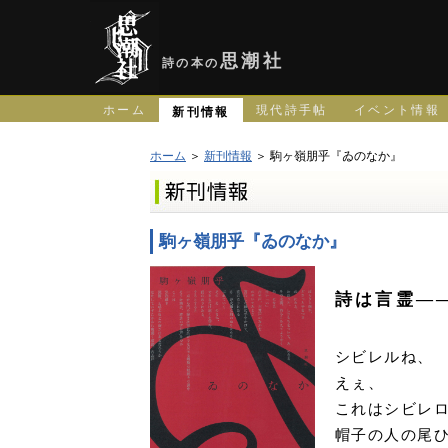
思潮社
詩の本の
ホーム
現代詩手帖
イベント情報
新刊情報
ホーム
＞
新刊情報
＞ 駒ヶ嶺朋乎『ゐのなか』
駒ヶ嶺朋乎『ゐのなか』
詩は言霊―
シビレルね、
えぇ、
これはシビレ
帽子の人の尾