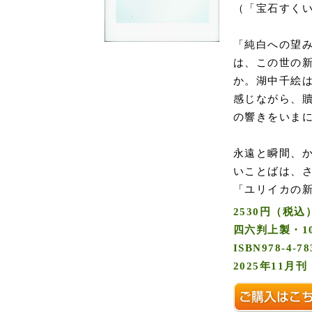
（「宝石すく
「純白への望
は、この世の
か。湖中千絵
感じながら、
の響きをいま
永遠と瞬間、
いことばは、さ
「ユリイカの
2530円（税込
四六判上製・1
ISBN978-4-78
2025年11月刊