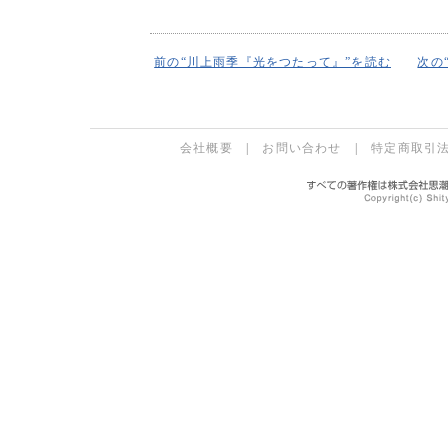
前の“川上雨季『光をつたって』”を読む
次の
会社概要
|
お問い合わせ
|
特定商取引