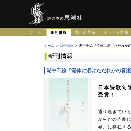
思潮社
詩の本の
ホーム
現代詩手帖
イベント情報
新刊情報
ホーム
＞
新刊情報
＞ 湖中千絵『流体に溶けただれか
湖中千絵『流体に溶けただれかの音楽
日本詩歌句
受賞！
通り過ぎてい
からだの内側
界、に存在す