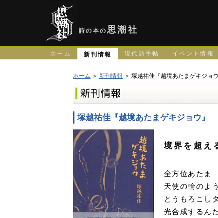
思潮社
詩の本の
ホーム
現代詩手帖
イベント情報
新刊情報
ホーム
＞
新刊情報
＞ 塚越祐佳『越境あたまゲキジョ
塚越祐佳『越境あたまゲキジョウ』
境界を超え
全方位あたま
天使の輪のよ
とうもろこし
光合成するん