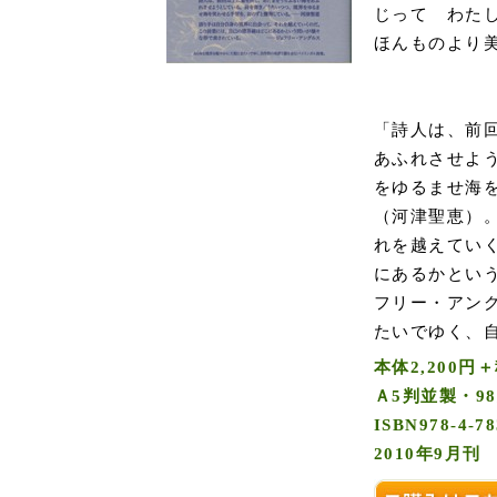
じって わた
ほんものより
「詩人は、前
あふれさせよ
をゆるませ海
（河津聖恵）
れを越えてい
にあるかとい
フリー・アン
たいでゆく、
本体2,200円
Ａ5判並製・9
ISBN978-4-78
2010年9月刊