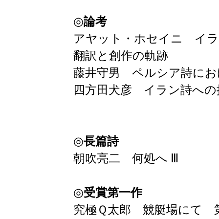
◎
論考
アヤット・ホセイニ イ
翻訳と創作の軌跡
藤井守男 ペルシア詩にお
四方田犬彦 イラン詩への
◎
長篇詩
朝吹亮二 何処へ Ⅲ
◎
受賞第一作
究極Ｑ太郎 競艇場にて 