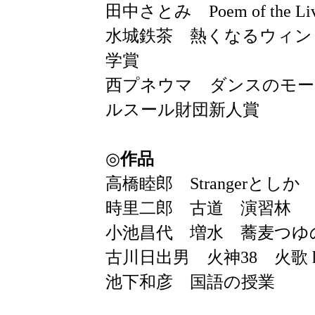
田中さとみ Poem of the L
水城鉄茶 熱くなるウィン
学賞
西プネウマ ダンスのモー
ルスール財団新人賞
◎
作品
高橋睦郎 Strangerと
時里二郎 古道 演習林
小池昌代 増水 蕎麦つゆ
古川日出男 火神38 火歌 hi
池下和彦 国語の授業