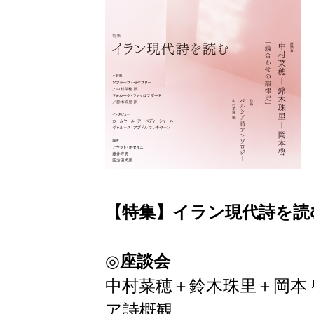
【特集】イラン現代詩を読
◎
座談会
中村菜穂＋鈴木珠里＋岡本
ア詩概観