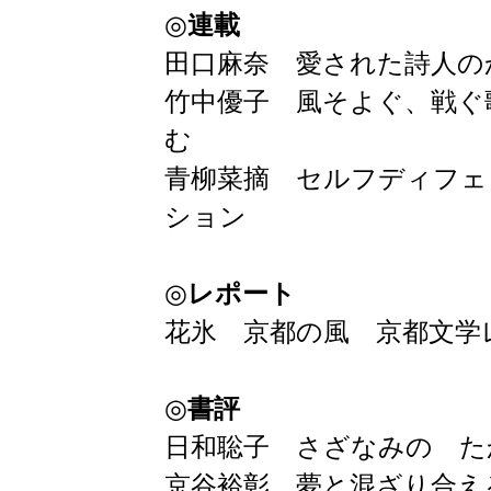
◎
連載
田口麻奈 愛された詩人の
竹中優子 風そよぐ、戦ぐ
む
青柳菜摘 セルフディフェ
ション
◎
レポート
花氷 京都の風 京都文学
◎
書評
日和聡子 さざなみの た
京谷裕彰 夢と混ざり合え