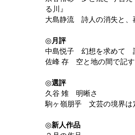
る川』
大島静流 詩人の消失と、
◎
月評
中島悦子 幻想を求めて 
佐峰 存 空と地の間で記
◎
選評
久谷 雉 明晰さ
駒ヶ嶺朋乎 文芸の境界は
◎
新人作品