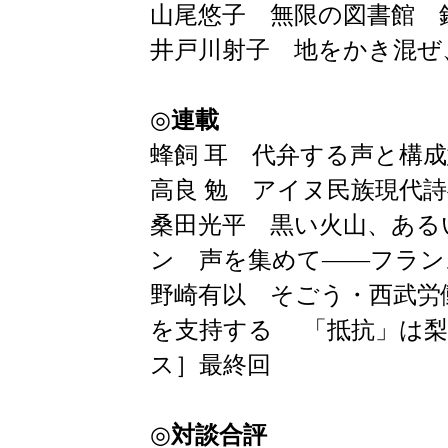
山尾悠子 無限の図書館 
井戸川射子 地をかき混ぜ
◎
連載
蜂飼 耳 代弁する声と構
高良 勉 アイヌ民族現代
桑田光平 黒い火山、ある
ン 声を集めて――フラン
野崎有以 そごう・西武労
を支持する 「抵抗」は梨
ス］最終回
◎
対談合評