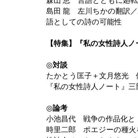
森山 恵 言語とともに廻
島田 龍 左川ちかの翻訳
語としての詩の可能性
【特集】『私の女性詩人ノ
◎
対談
たかとう匡子＋文月悠光
『私の女性詩人ノート』三
◎
論考
小池昌代 戦争の作品化と
時里二郎 ポエジーの種火