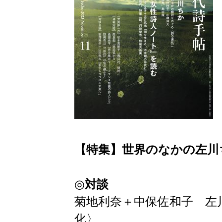
【特集】世界のなかの左川
◎
対談
菊地利奈＋中保佐和子 左
化〉