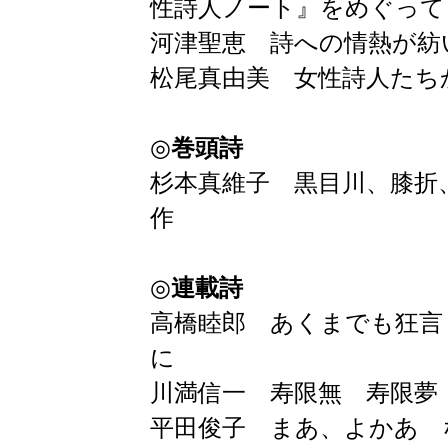
性詩人ノート』をめぐって
河津聖恵 詩への情熱が紡
松尾真由美 女性詩人たち
◎
巻頭詩
杉本真維子 黒目川、膝折
作
◎
連載詩
高橋睦郎 あくまでも狂言
に
川満信一 寿限無 寿限夢
平田俊子 まあ、よかあ 