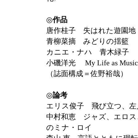
◎
作品
唐作桂子 失はれた遊園地 AT 
青柳菜摘 みどりの揺籃
カニエ・ナハ 青木緑子
小磯洋光 My Life as Music i
（誌面構成＝佐野裕哉）
◎
論考
エリス俊子 飛び立つ、左
中村和恵 ジャズ、エロス
のミナ・ロイ