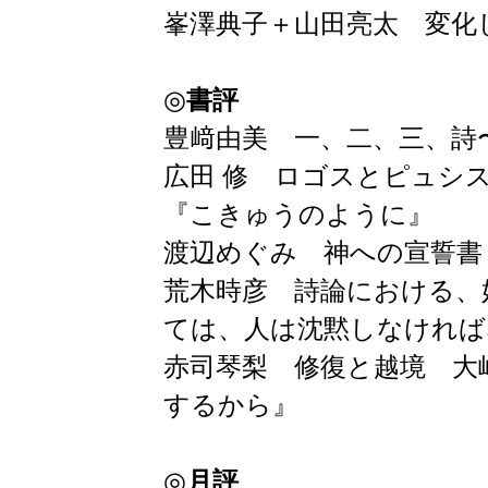
峯澤典子＋山田亮太 変化
◎
書評
豊﨑由美 一、二、三、詩
広田 修 ロゴスとピュシ
『こきゅうのように』
渡辺めぐみ 神への宣誓書
荒木時彦 詩論における、
ては、人は沈黙しなければ
赤司琴梨 修復と越境 大
するから』
◎
月評