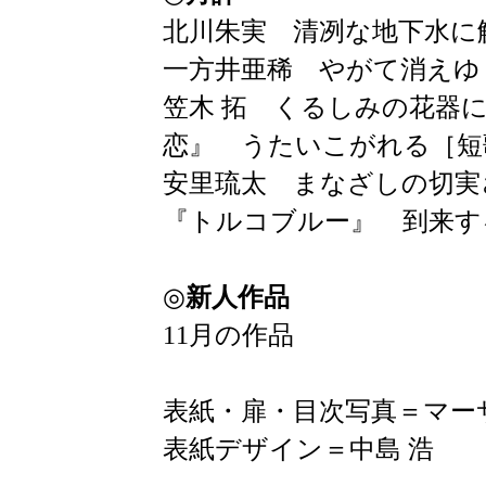
北川朱実 清冽な地下水に
一方井亜稀 やがて消えゆ
笠木 拓 くるしみの花器
恋』 うたいこがれる［短
安里琉太 まなざしの切実
『トルコブルー』 到来す
◎
新人作品
11月の作品
表紙・扉・目次写真＝マー
表紙デザイン＝中島 浩