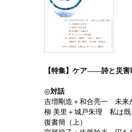
【特集】ケア――詩と災害
◎
対話
吉増剛造＋和合亮一 未来
柳 美里＋城戸朱理 私は
復書簡（上）