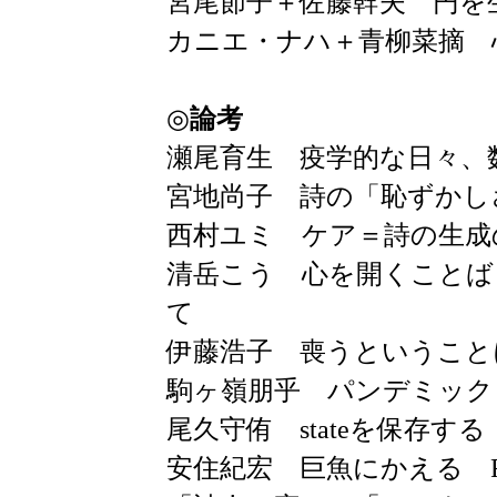
宮尾節子＋佐藤幹夫 円を
カニエ・ナハ＋青柳菜摘 
◎
論考
瀬尾育生 疫学的な日々、
宮地尚子 詩の「恥ずかし
西村ユミ ケア＝詩の生成
清岳こう 心を開くことば
て
伊藤浩子 喪うということ
駒ヶ嶺朋乎 パンデミック
尾久守侑 stateを保存する
安住紀宏 巨魚にかえる Rebor