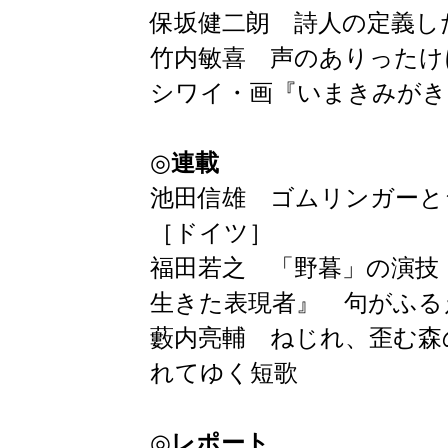
保坂健二朗 詩人の定義し
竹内敏喜 声のありったけ
シワイ・画『いまきみがき
◎
連載
池田信雄 ゴムリンガーと
［ドイツ］
福田若之 「野暮」の演技
生きた表現者』 句がふる
藪内亮輔 ねじれ、歪む森
れてゆく短歌
◎
レポート