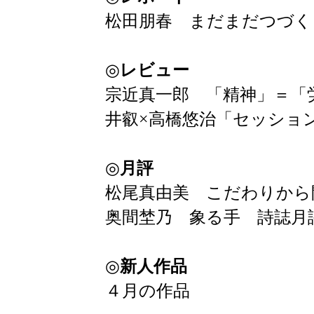
松田朋春 まだまだつづく 
◎
レビュー
宗近真一郎 「精神」＝「
井叡×高橋悠治「セッショ
◎
月評
松尾真由美 こだわりから
奥間埜乃 象る手 詩誌月
◎
新人作品
４月の作品