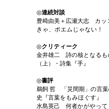
◎
連続対談
豊﨑由美＋広瀬大志 カッ
きゃ、ポエムじゃない！
◎
クリティーク
金井雄二 詩の核となるも
（上）・詩集『手』
◎
書評
鵜飼 哲 「災間期」の言
史『言葉をもみほぐす』
水島英己 何者かがやって