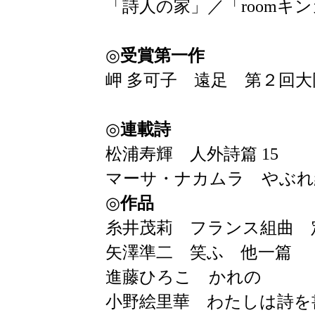
「詩人の家」／「room
◎
受賞第一作
岬 多可子 遠足 第２回
◎
連載詩
松浦寿輝 人外詩篇 15
マーサ・ナカムラ やぶれ
◎
作品
糸井茂莉 フランス組曲 
矢澤準二 笑ふ 他一篇
進藤ひろこ かれの
小野絵里華 わたしは詩を