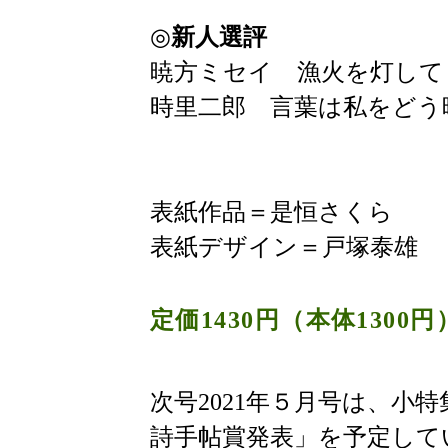
◎
新人選評
暁方ミセイ 漁火を灯して
時里二郎 言葉は私をどう
表紙作品＝是恒さくら
表紙デザイン＝戸塚泰雄
定価1430円（本体1300円
次号2021年５月号は、小
詩手帖賞発表」を予定して