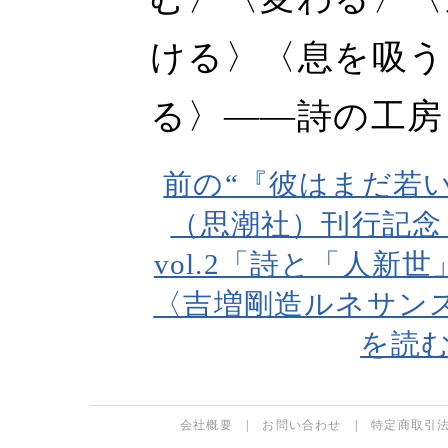
ける〉〈息を吸う
る〉――詩の工房
前の“『彼はまだ若
（思潮社）刊行記念
vol.2「詩と「人新
〈吉増剛造ルネサン
を読む
会社概要
|
お問い合わせ
|
特定商取引