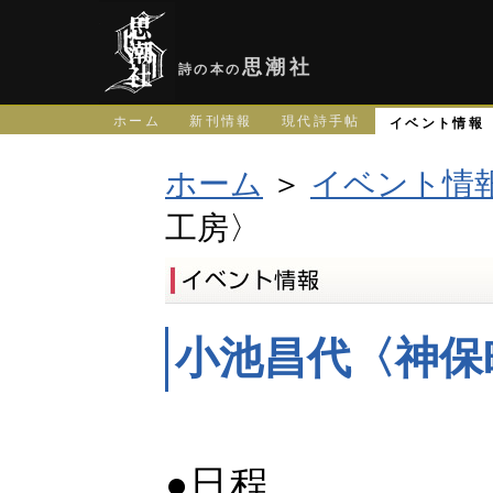
思潮社
詩の本の
ホーム
新刊情報
現代詩手帖
イベント情報
ホーム
＞
イベント情
工房〉
小池昌代〈神保
●日程