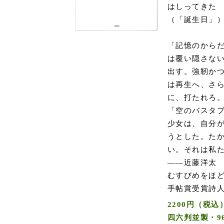
はしってきた
（「誕生日」
「記憶のから
は覆い隠さな
出す。強靭か
は再生へ、さ
に、打たれろ
「空のバスタ
少女は、自分
うとした。た
い。それは私
――近藤洋太
むすびめをほど
手帖賞受賞詩
2200円（税込
四六判並製・9