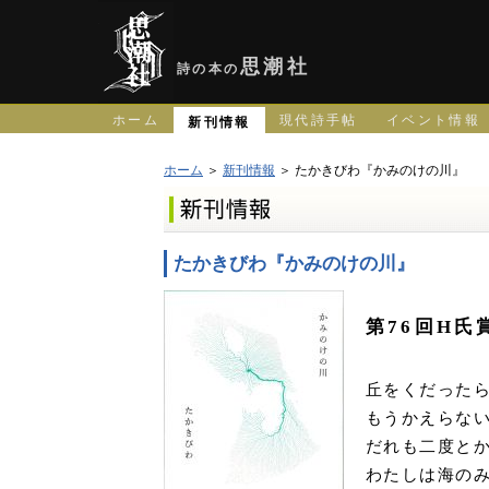
思潮社
詩の本の
ホーム
現代詩手帖
イベント情報
新刊情報
ホーム
＞
新刊情報
＞ たかきびわ『かみのけの川』
たかきびわ『かみのけの川』
第76回H氏
丘をくだった
もうかえらな
だれも二度と
わたしは海の