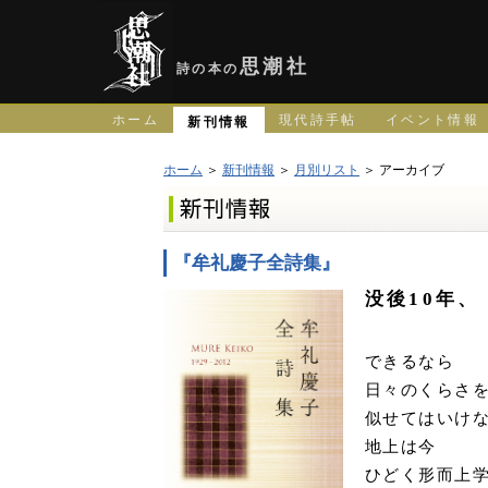
思潮社
詩の本の
ホーム
現代詩手帖
イベント情報
新刊情報
ホーム
＞
新刊情報
＞
月別リスト
＞ アーカイブ
『牟礼慶子全詩集』
没後10年
できるなら
日々のくらさ
似せてはいけ
地上は今
ひどく形而上