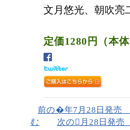
文月悠光、朝吹亮
定価1280円（本体
前の�年7月28日発売 
む
次の𔄡月28日発売