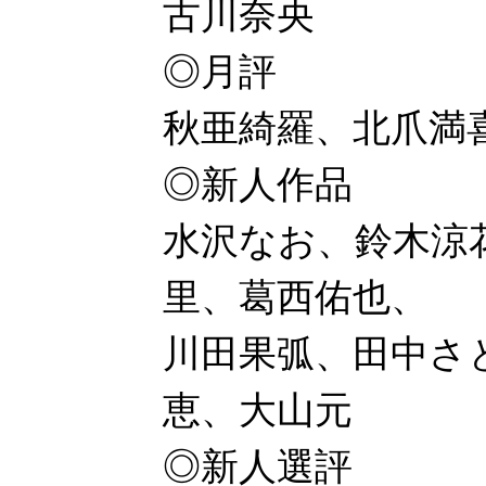
古川奈央
◎月評
秋亜綺羅、北爪満
◎新人作品
水沢なお、鈴木涼
里、葛西佑也、
川田果弧、田中さ
恵、大山元
◎新人選評