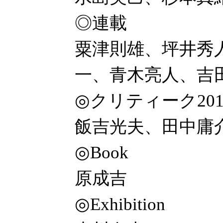
◎連載
粟津則雄、坪井秀
一、青木亮人、吉
◎クリティーク201
飯吉光夫、田中庸
◎Book
原成吉
◎Exhibition