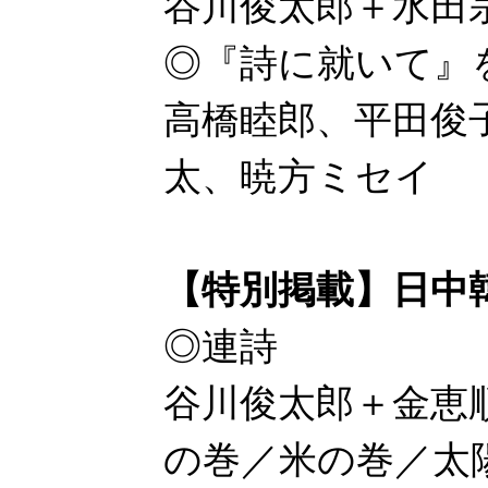
谷川俊太郎＋水田
◎『詩に就いて』
高橋睦郎、平田俊
太、暁方ミセイ
【特別掲載】日中
◎連詩
谷川俊太郎＋金恵
の巻／米の巻／太