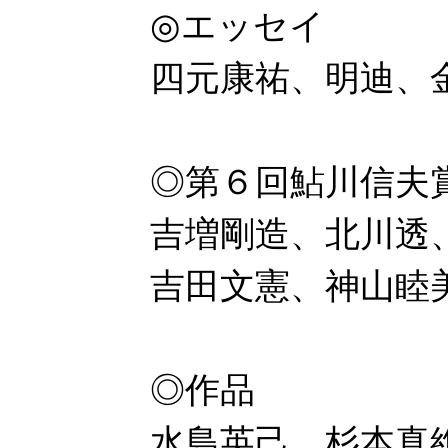
◎エッセイ
四元康祐、明迪、
◎第６回鮎川信夫
吉増剛造、北川透
吉田文憲、神山睦
◎作品
水島英己、杉本真