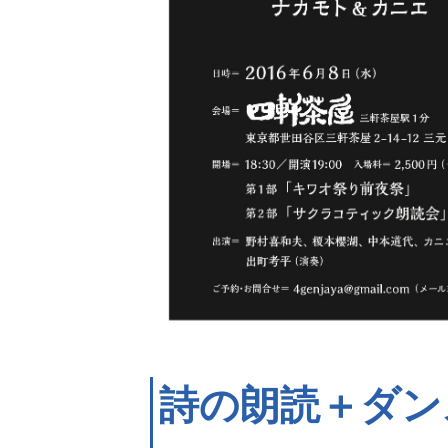
詩の朗読＋ダン