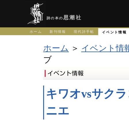
思潮社
詩の本の
ホーム
新刊情報
現代詩手帖
イベント情報
ホーム
＞
イベント情
ブ
キワオvsサクラ
ニエ