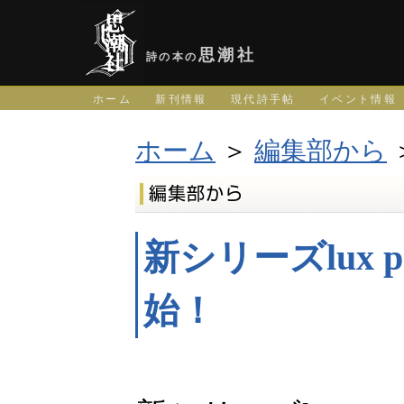
思潮社
詩の本の
ホーム
新刊情報
現代詩手帖
イベント情報
ホーム
＞
編集部から
新シリーズlux p
始！